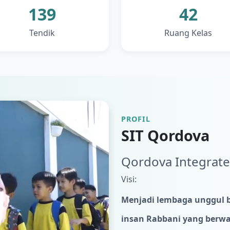
139
42
Tendik
Ruang Kelas
PROFIL
SIT Qordova
Qordova Integrate
Visi:
Menjadi lembaga unggul b
insan Rabbani yang ber