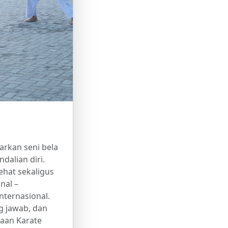
arkan seni bela
ndalian diri.
ehat sekaligus
nal –
nternasional.
g jawab, dan
raan Karate