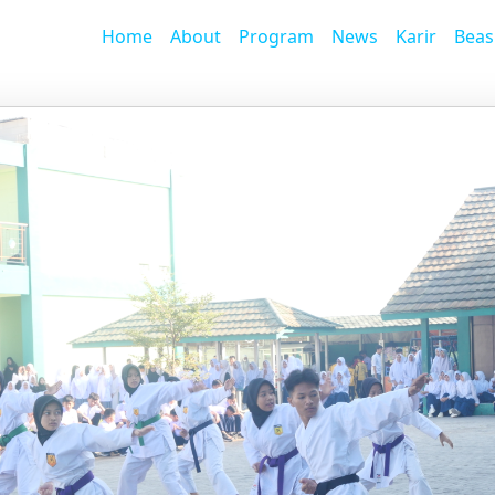
Home
About
Program
News
Karir
Beas