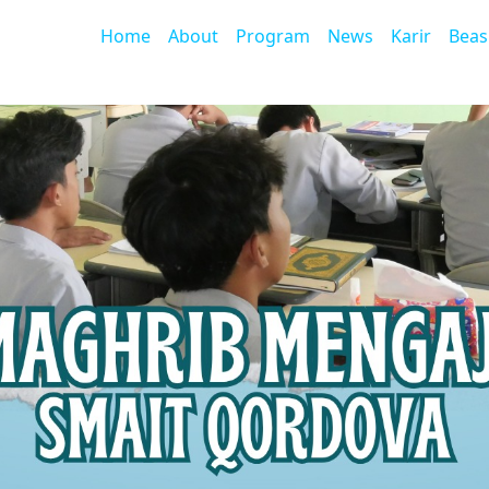
Home
About
Program
News
Karir
Beas