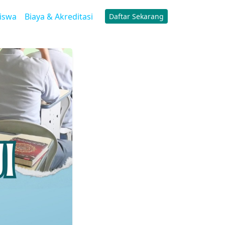
iswa
Biaya & Akreditasi
Daftar Sekarang