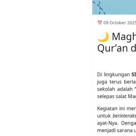
📅 09 October 202
🌙 Magh
Qur’an 
Di lingkungan
S
juga terus berl
sekolah adalah
selepas salat Ma
Kegiatan ini me
untuk
berinterak
ayat-Nya. Deng
menjadi sarana 