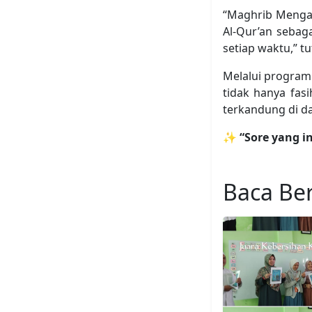
“Maghrib Mengaj
Al-Qur’an sebag
setiap waktu,” t
Melalui program
tidak hanya fasi
terkandung di d
✨
“Sore yang i
Baca Ber