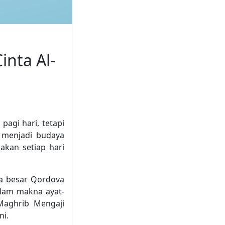
nta Al-
pagi hari, tetapi
g menjadi budaya
akan setiap hari
ga besar Qordova
am makna ayat-
Maghrib Mengaji
ni.