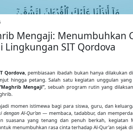
5
rib Mengaji: Menumbuhkan Ci
di Lingkungan SIT Qordova
IT Qordova
, pembiasaan ibadah bukan hanya dilakukan di 
anjut hingga petang. Salah satu kegiatan unggulan yan
“Maghrib Mengaji”
, sebuah program rutin yang dilaksan
ghrib.
njadi momen istimewa bagi para siswa, guru, dan keluar
si dengan Al-Qur’an
— membaca, tadabbur, dan memperdal
an suasana yang tenang dan penuh berkah, kegiatan 
untuk menumbuhkan rasa cinta terhadap Al-Qur’an sejak di