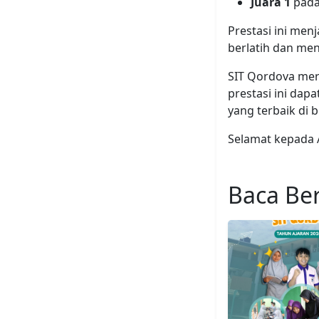
Juara 1
pad
Prestasi ini menj
berlatih dan me
SIT Qordova mer
prestasi ini dap
yang terbaik di
Selamat kepada Ar
Baca Ber