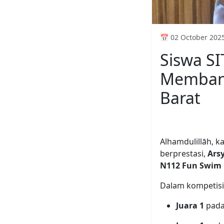
📅 02 October 202
Siswa SI
Membang
Barat
Alhamdulillāh, k
berprestasi,
Arsy
N112 Fun Swim 
Dalam kompetisi 
Juara 1
pad