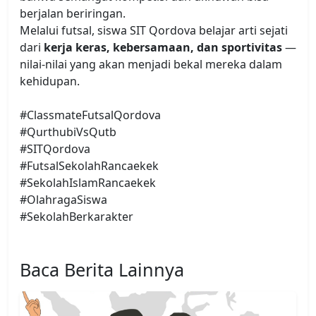
berjalan beriringan.
Melalui futsal, siswa SIT Qordova belajar arti sejati
dari
kerja keras, kebersamaan, dan sportivitas
—
nilai-nilai yang akan menjadi bekal mereka dalam
kehidupan.
#ClassmateFutsalQordova
#QurthubiVsQutb
#SITQordova
#FutsalSekolahRancaekek
#SekolahIslamRancaekek
#OlahragaSiswa
#SekolahBerkarakter
Baca Berita Lainnya