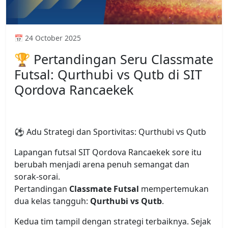
📅 24 October 2025
🏆 Pertandingan Seru Classmate
Futsal: Qurthubi vs Qutb di SIT
Qordova Rancaekek
⚽ Adu Strategi dan Sportivitas: Qurthubi vs Qutb
Lapangan futsal SIT Qordova Rancaekek sore itu
berubah menjadi arena penuh semangat dan
sorak-sorai.
Pertandingan
Classmate Futsal
mempertemukan
dua kelas tangguh:
Qurthubi vs Qutb
.
Kedua tim tampil dengan strategi terbaiknya. Sejak