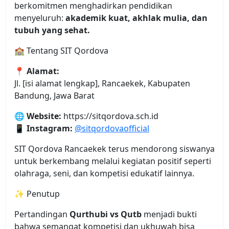
berkomitmen menghadirkan pendidikan
menyeluruh:
akademik kuat, akhlak mulia, dan
tubuh yang sehat.
🏫 Tentang SIT Qordova
📍
Alamat:
Jl. [isi alamat lengkap], Rancaekek, Kabupaten
Bandung, Jawa Barat
🌐
Website:
https://sitqordova.sch.id
📱
Instagram:
@sitqordovaofficial
SIT Qordova Rancaekek terus mendorong siswanya
untuk berkembang melalui kegiatan positif seperti
olahraga, seni, dan kompetisi edukatif lainnya.
✨ Penutup
Pertandingan
Qurthubi vs Qutb
menjadi bukti
bahwa semangat kompetisi dan ukhuwah bisa