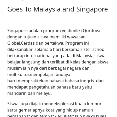
Goes To Malaysia and Singapore
Singapore adalah program yg dimiliki Qordova
dengan tujuan siswa memiliki wawasan
Global,Cerdas dan bertakwa. Program ini
dilaksanakan selama 6 hari bersama sister school
bertarap international yang ada di Malaysia,siswa
belajar langsung dan terlibat di kelas dengan siswa
muslim lain nya dari berbagai negara dan
multikultur,mempelajari budaya
baru,mempraktekan bahasa bahasa inggris dan
mendapat pengetahuan bahasa baru yaitu
mandarin dan melayu.
Siswa juga diajak mengeksplorasi Kuala lumpur
serta gemerlapnya kota yang hidup namun
bersahabat dan tempat2 edukatif lain nya di kuala