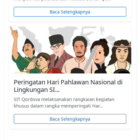
Baca Selengkapnya
Peringatan Hari Pahlawan Nasional di
Lingkungan SI...
SIT Qordova melaksanakan rangkaian kegiatan
khusus dalam rangka memperingati Har...
Baca Selengkapnya